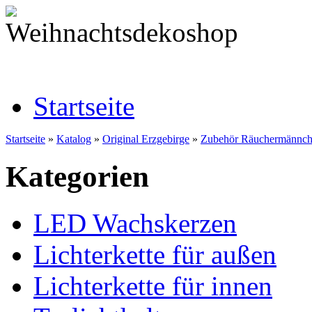
Startseite
Startseite
»
Katalog
»
Original Erzgebirge
»
Zubehör Räuchermännc
Kategorien
LED Wachskerzen
Lichterkette für außen
Lichterkette für innen